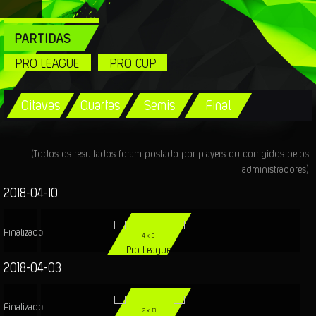
PARTIDAS
PRO LEAGUE
PRO CUP
Oitavas
Quartas
Semis
Final
(Todos os resultados foram postado por players ou corrigidos pelos
administradores)
2018-04-10
Finalizado
4
x
0
Pro League
2018-04-03
Finalizado
2
x
13